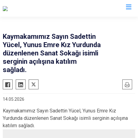
Eskişehir
Kaymakamımız Sayın Sadettin
Yücel, Yunus Emre Kız Yurdunda
Alpu
Mihalgazi
düzenlenen Sanat Sokağı isimli
Beylikova
Mihalıççık
serginin açılışına katılım
Çifteler
Sarıcakaya
sağladı.
Günyüzü
Seyitgazi
Han
Sivrihisar
İnönü
Odunpazarı
14.05.2026
Mahmudiye
Tepebaşı
Kaymakamımız Sayın Sadettin Yücel, Yunus Emre Kız
Yurdunda düzenlenen Sanat Sokağı isimli serginin açılışına
katılım sağladı.