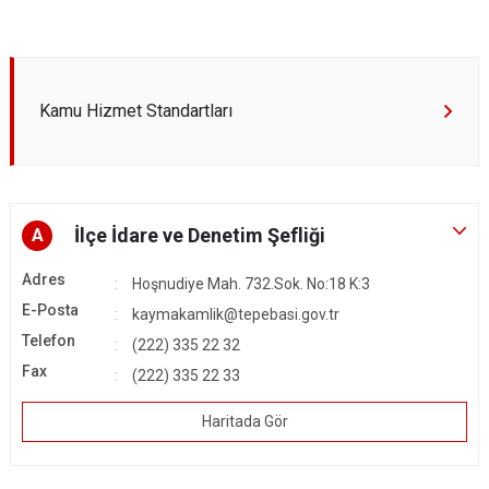
Kamu Hizmet Standartları
İlçe İdare ve Denetim Şefliği
A
Adres
Hoşnudiye Mah. 732.Sok. No:18 K:3
E-Posta
kaymakamlik@tepebasi.gov.tr
Telefon
(222) 335 22 32
Fax
(222) 335 22 33
Haritada Gör