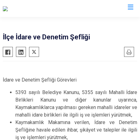
Eskişehir
İlçe İdare ve Denetim Şefliği
Alpu
Mihalgazi
Beylikova
Mihalıççık
Çifteler
Sarıcakaya
Günyüzü
Seyitgazi
İdare ve Denetim Şefliği Görevleri
Han
Sivrihisar
5393 sayılı Belediye Kanunu, 5355 sayılı Mahalli İdare
İnönü
Odunpazarı
Birlikleri Kanunu ve diğer kanunlar uyarınca,
Mahmudiye
Kaymakamlıklarca yapılması gereken mahalli idareler ve
Tepebaşı
mahalli idare birlikleri ile ilgili iş ve işlemleri yürütmek,
Kaymakamlık Makamına verilen, İdare ve Denetim
Şefliğine havale edilen ihbar, şikâyet ve talepler ile ilgili
iş ve işlemleri yürütmek,