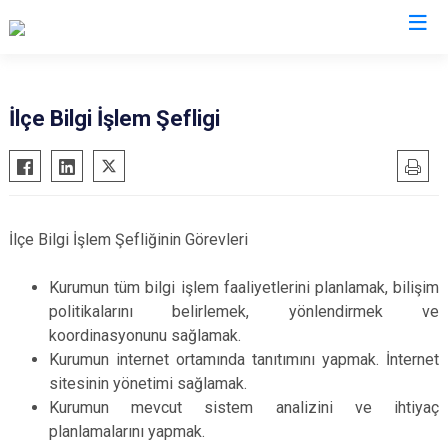
Eskişehir
İlçe Bilgi İşlem Şefligi
Alpu
Mihalgazi
Beylikova
Mihalıççık
Çifteler
Sarıcakaya
İlçe Bilgi İşlem Şefliğinin Görevleri
Günyüzü
Seyitgazi
Han
Sivrihisar
Kurumun tüm bilgi işlem faaliyetlerini planlamak, bilişim
politikalarını belirlemek, yönlendirmek ve
İnönü
Odunpazarı
koordinasyonunu sağlamak.
Mahmudiye
Tepebaşı
Kurumun internet ortamında tanıtımını yapmak. İnternet
sitesinin yönetimi sağlamak.
Kurumun mevcut sistem analizini ve ihtiyaç
planlamalarını yapmak.