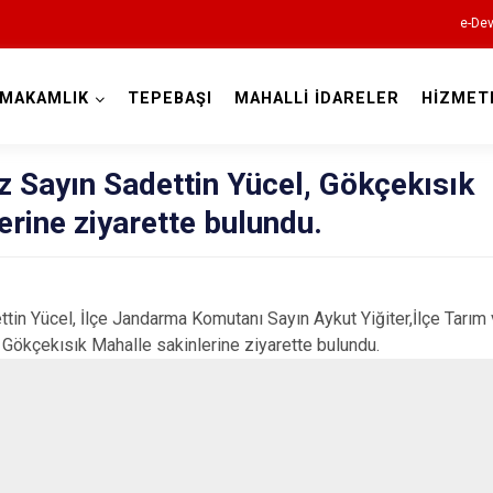
e-Dev
YMAKAMLIK
TEPEBAŞI
MAHALLİ İDARELER
HİZMET
Eskişehir
Sayın Sadettin Yücel, Gökçekısık
erine ziyarette bulundu.
in Yücel, İlçe Jandarma Komutanı Sayın Aykut Yiğiter,İlçe Tarım
 Gökçekısık Mahalle sakinlerine ziyarette bulundu.
Alpu
Beylikova
Çifteler
Günyüzü