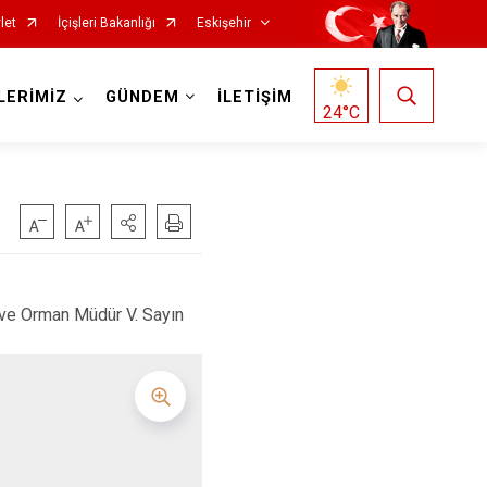
let
İçişleri Bakanlığı
Eskişehir
LERİMİZ
GÜNDEM
İLETİŞİM
24
°C
 ve Orman Müdür V. Sayın
Mihalgazi
Mihalıççık
Sarıcakaya
Seyitgazi