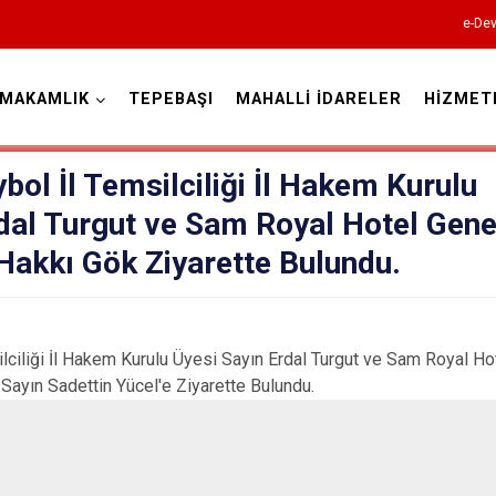
e-Dev
YMAKAMLIK
TEPEBAŞI
MAHALLİ İDARELER
HİZMET
Eskişehir
bol İl Temsilciliği İl Hakem Kurulu
dal Turgut ve Sam Royal Hotel Gene
Hakkı Gök Ziyarette Bulundu.
Alpu
ilciliği İl Hakem Kurulu Üyesi Sayın Erdal Turgut ve Sam Royal H
Beylikova
ayın Sadettin Yücel'e Ziyarette Bulundu.
Çifteler
Günyüzü