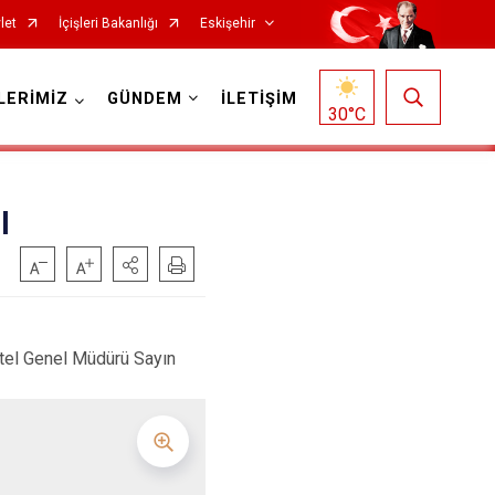
let
İçişleri Bakanlığı
Eskişehir
LERİMİZ
GÜNDEM
İLETİŞİM
30
°C
l
Mihalgazi
otel Genel Müdürü Sayın
Mihalıççık
Sarıcakaya
Seyitgazi