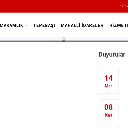
e-Dev
YMAKAMLIK
TEPEBAŞI
MAHALLİ İDARELER
HİZMET
Eskişehir
Duyurular
14
Mar
Alpu
Beylikova
08
Çifteler
Kas
Günyüzü