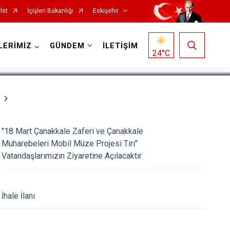
let
İçişleri Bakanlığı
Eskişehir
1
/
5
LERİMİZ
GÜNDEM
İLETİŞİM
24
°C
"18 Mart Çanakkale Zaferi ve Çanakkale
Muharebeleri Mobil Müze Projesi Tırı"
Vatandaşlarımızın Ziyaretine Açılacaktır
Mihalgazi
Mihalıççık
İhale İlanı
Sarıcakaya
Seyitgazi