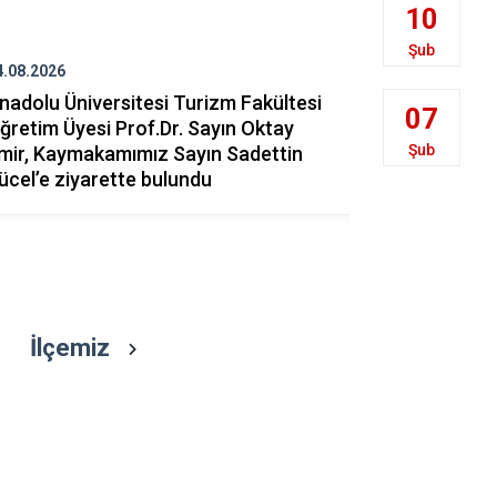
Han
10
İnönü
Şub
4.08.2026
31.07.2026
Mahmudiye
nadolu Üniversitesi Turizm Fakültesi
Batı Anado
07
ğretim Üyesi Prof.Dr. Sayın Oktay
Müdürü Dr.
Şub
mir, Kaymakamımız Sayın Sadettin
beraberind
ücel’e ziyarette bulundu
Sadettin Y
İlçemiz