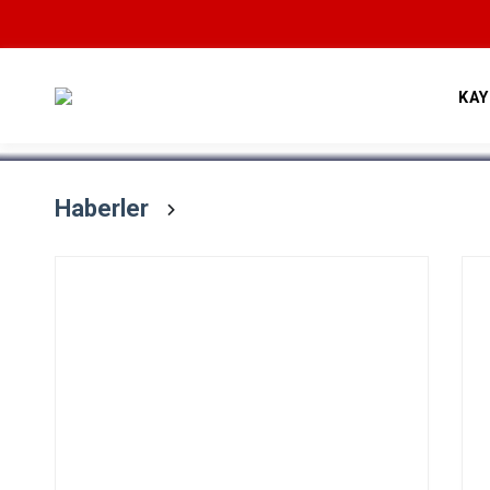
Devamını Oku
KA
Haberler